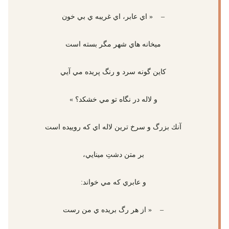
– « اي عابر، اي غريبه ي بي خون
ميخانه هاي شهر مگر بسته است
كاين گونه سرد و رنگ پريده مي آيي
و لاله در نگاه تو مي خشكد؟ »
آنك بزرگ و سرخ ترين لاله اي كه روييده است
بر متن دشتِ مينايي،
و عابري كه مي خواند:
– « از هر رگ بريده ي من رست