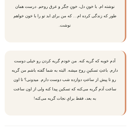
نوشته ام. با خونِ دل، خونِ جگر و عرق روحم. درست همان
طور که زندگی کرده ام… که من برای ابد تو را با خون خواهم
نوشت.
آدم خوبه كه گريه كنه. من خودم گريه كردن رو خيلى دوست
دارم. باعثِ تسكينِ روح ميشه. البته به شما گفته باشم من گريه
رو تا پيش از ساعتِ دوازده شب دوست دارم. ميدونى؟ تا اون
ساعت آدم گريه مى‌كنه كه تسكين پيدا كنه ولی از اون ساعت
به بعد، فقط برایِ نجات گريه مى‌كنه!