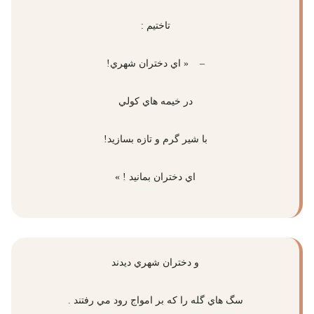
تاختيم :
– « اي دختران شهري!
در خيمه هاي كولي
با شير گرم و تازه بسازيد!
اي دختران بمانيد ! »
و دختران شهري ديدند
سگ هاي گله را كه بر امواج رود مي رفتند .