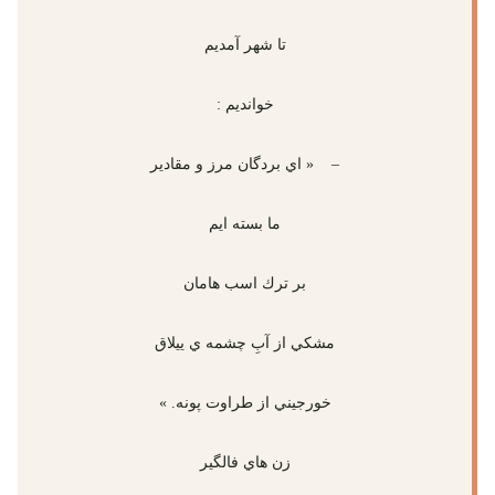
تا شهر آمديم
خوانديم :
– « اي بردگان مرز و مقادير
ما بسته ايم
بر ترك اسب هامان
مشكي از آبِ چشمه ي ييلاق
خورجيني از طراوت پونه. »
زن هاي فالگير