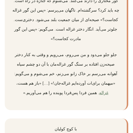
گور مختاری را دارند می‌کنند. می‌شنوم که جنازه در راه است.
چه باید کرد؟ سرگشته‌ام. ناگهان می‌پرسم: «پس این گور غزاله
کجاست؟» صیحه‌ای از میان جمعیت بلند می‌شود. دختری‌ست.
جلوتر می‌آید. انگار دختر غزاله است. می‌گویم: «پس این گور
مادرت کجاست؟»
جلو جلو می‌دود و من می‌روم، می‌رویم و وقتی به کنار دختر
صیحه‌زن افتاده بر سنگ گور غزاله‌مان با آن دو چشم‌ سیاه
آهوانه می‌رسم بر خاک زانو می‌زنم، خم می‌شوم و می‌گویم:
«میهمان برای‌ات آورده‌ایم غزاله‌جان!» […] «باز هم هست،
غزاله
. همین فردا پس‌فردا ‌پوینده⁩ را هم می‌آوریم.»
با كوچ كوليان