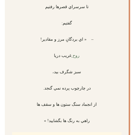
تا سرسراي قصرها رفتيم
گفتيم:
– « اي بردگانِ مرز و مقادير!
روح
غريب دريا
سبز شگرف بيد،
در چارچوب پرده نمي گنجد.
از انجماد سنگ ستون ها و سقف ها
راهي به رنگ ها بگشاييد! »