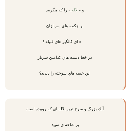
و «
لاله
» را كه مگرييد
بر چكمه هاي سربازان
« اي فالگير هاي قبيله !
در خط دست هاي كدامين سرباز
اين خيمه هاي سوخته را ديديد؟
آنك بزرگ و سرخ ترين لاله اي كه روييده است
بر شاخه ي سپيد.