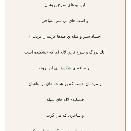
اين بيدهاي سرخ پريشان
و اسب هاي بي سر اشباحي
اجساد سبز و مثله ي صدها غريبه را بردند. »
آنك بزرگ و سرخ ترين لاله اي كه خشكيده است
بر ساقه ي
شكسته
ي اين رود،
و مردمان خسته كه بر شاخه های تن هاشان
خشكيده لاله های سياه،
و شاعری كه مي گريد: