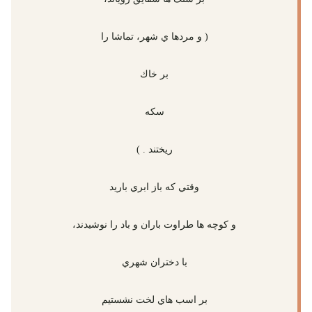
( و مردها ي شهر، تماشا را
بر خاك
سكه
ريختند . )
وقتي كه باز ابري باريد
و كوچه ها طراوت باران و باد را نوشيدند،
با دختران شهري
بر اسب هاي لخت نشستيم