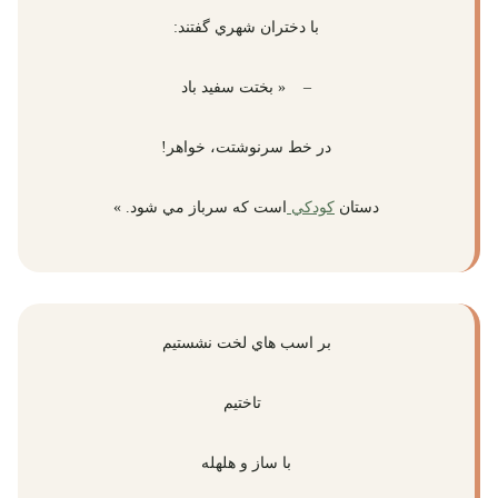
با دختران شهري گفتند:
– « بختت سفيد باد
در خط سرنوشتت، خواهر!
دستان
كودكي
است كه سرباز مي شود. »
بر اسب هاي لخت نشستيم
تاختيم
با ساز و هلهله