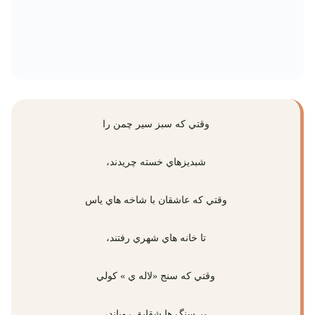
وقتي كه سبز سير چمن را
شبديزهاي خسته چريدند،
وقتي كه عاشقان با شاخه هاي ياس
تا خانه هاي شهري رفتند،
وقتي كه سنج «لاله ي » كولي
بر سنگ ها شقايق روياند،