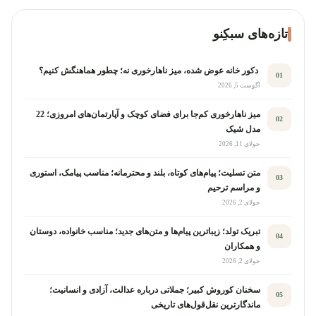
تازه‌های سبکِنو
دکور خانه عوض شده، میز ناهارخوری نه؛ چطور هماهنگش کنیم؟
01
آگوست 5, 2026
میز ناهارخوری کم‌جا برای فضای کوچک و آپارتمان‌های امروزی؛ 22
02
مدل شیک
جولای 11, 2026
متن تسلیت؛ پیام‌های کوتاه، بلند و محترمانه؛ مناسب پیامک، استوری
03
و مراسم ترحیم
جولای 2, 2026
تبریک تولد؛ زیباترین پیام‌ها و متن‌های جدید؛ مناسب خانواده، دوستان
04
و همکاران
جولای 2, 2026
سخنان کوروش کبیر؛ جملاتی درباره عدالت، آزادی و انسانیت؛
05
ماندگارترین نقل‌قول‌های تاریخی