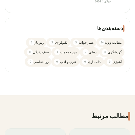
جولای 1, 2026
دسته‌بندی‌ها
مطالب ویژه
تعبیر خواب
تکنولوژی
رپورتاژ
3
3
5
54
گردشگری
زیبایی
دین و مذهب
سبک زندگی
0
1
2
3
آشپزی
خانه داری
هنری و ادبی
روانشناسی
0
0
0
0
مطالب مرتبط