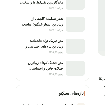
ماندگارترین نقل‌قول‌ها و سخنان
تأثیرگذار؛ درباره زندگی، آزادی
جولای 1, 2026
و معنای انسان
شعر تسلیت؛ گلچینی از
زیباترین اشعار غمگین؛ مناسب
پیام، استوری و مراسم ترحیم
جولای 1, 2026
متن تبریک تولد عاشقانه؛
زیباترین پیام‌های احساسی و
خاص؛ مناسب همسر، عشق و
ژوئن 29, 2026
نامزد
متن قشنگ کوتاه؛ زیباترین
جملات خاص و احساسی؛
مناسب کپشن، استوری و
ژوئن 29, 2026
ه آمریکا
پروفایل
تازه‌های سبکِنو