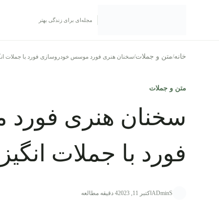
رش به محتوا
مجله‌ای برای زندگی بهتر
خانه
متن و جملات
/
/
سخنان هنری فورد موسس خودروسازی فورد با جملات ا
متن و جملات
سخنان هنری فورد
فورد با جملات انگی
ADminS
اکتبر 11, 2023
4 دقیقه مطالعه