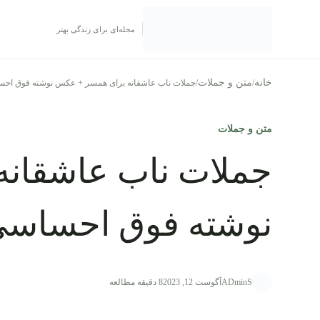
رش به محتوا
مجله‌ای برای زندگی بهتر
خانه
متن و جملات
/
/
جملات ناب عاشقانه برای همسر + عکس نوشته فوق احس
متن و جملات
جملات ناب عاشقان
نوشته فوق احساسی
ADminS
آگوست 12, 2023
8 دقیقه مطالعه