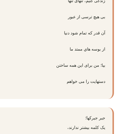
زندگی کنیم، تنهای تنها
بی هیچ ترسی از عبور
آن قدر که تمام شود دنیا
از بوسه‌ هاي ممتد ما
بیا؛ من برای این همه ساختن
دستهایت را می خواهم
ﺟﯿﺮ ﺟﯿﺮﮐﻬﺎ؛
ﯾﮏ ﮐﻠﻤﻪ ﺑﯿﺸﺘﺮ ﻧﺪﺍﺭﻧﺪ،