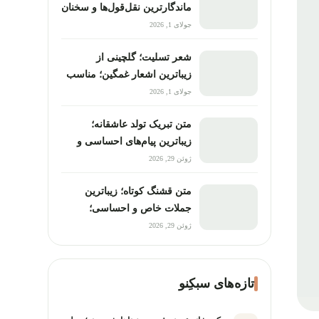
ماندگارترین نقل‌قول‌ها و سخنان
تأثیرگذار؛ درباره زندگی، آزادی
جولای 1, 2026
و معنای انسان
شعر تسلیت؛ گلچینی از
زیباترین اشعار غمگین؛ مناسب
پیام، استوری و مراسم ترحیم
جولای 1, 2026
متن تبریک تولد عاشقانه؛
زیباترین پیام‌های احساسی و
خاص؛ مناسب همسر، عشق و
ژوئن 29, 2026
نامزد
متن قشنگ کوتاه؛ زیباترین
جملات خاص و احساسی؛
مناسب کپشن، استوری و
ژوئن 29, 2026
پروفایل
تازه‌های سبکِنو