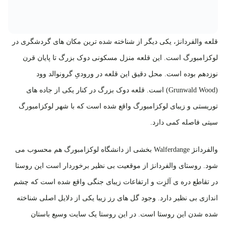
قلعه‌ والفردانژ، یکی دیگر از شناخته شده ترین مکان های گردشگری در
لوکزامبورگ است. این قلعه منزل مسکونی دوک بزرگ تا پایان قرن
نوزدهم بوده است. محل دقیق این قلعه در ورودیِ گرونوالد وود
(Grunwald Wood) است. قلعه دوک بزرگ در کنار یکی از جاده های
توریستی و زیبای لوکزامبورگ واقع شده است که با شهر لوکزامبورگ
سیتی فاصله کمی دارد.
والفردانژ Walferdange بخشی از دانشگاه لوکزامبورگ هم محسوب می
شود. روستای والفردانژ از موقعیت بی نظیر برخوردار است این روستا
در تقاطع دره ی آلزِت و ارتفاعات زیبای جنگی واقع شده است که چشم
اندازی بی نظیر دارد. وجود گل های رز زیبا یکی از دلایل اصلی شناخته
شده شدن این روستا است. در این روستا یک سایت وسیع باستان