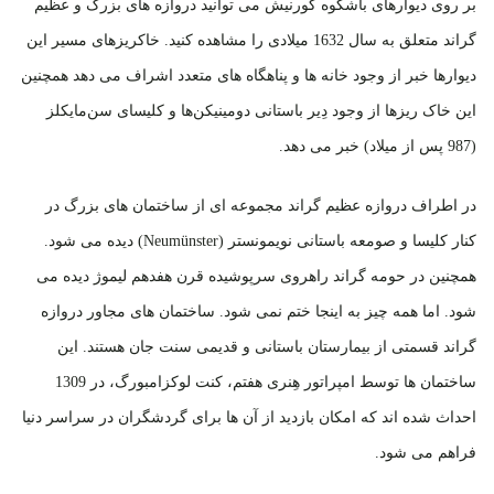
بر روی دیوارهای باشکوه کورنیش می توانید دروازه های بزرگ و عظیم
گراند متعلق به سال 1632 میلادی را مشاهده کنید. خاکریزهای مسیر این
دیوارها خبر از وجود خانه ها و پناهگاه های متعدد اشراف می دهد همچنین
این خاک ریزها از وجود دِیر باستانی دومینیکن‌ها و کلیسای سن‌مایکلز
(987 پس از میلاد) خبر می دهد.
در اطراف دروازه عظیم گراند مجموعه ای از ساختمان های بزرگ در
کنار کلیسا و صومعه‌ باستانی نویمونستر (Neumünster) دیده می شود.
همچنین در حومه گراند راهروی سرپوشیده قرن هفدهم لیموژ دیده می
شود. اما همه چیز به اینجا ختم نمی شود. ساختمان های مجاور دروازه
گراند قسمتی از بیمارستان باستانی و قدیمی سنت جان هستند. این
ساختمان ها توسط امپراتور هِنری هفتم، کنت لوکزامبورگ، در 1309
احداث شده اند که امکان بازدید از آن ها برای گردشگران در سراسر دنیا
فراهم می شود.