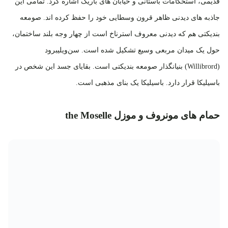
قدیمی، استحکامات باستانی و خیابان های باریک اشاره کرد. تمامی این
جاذبه های دیدنی ظاهر قرون وسطایی خود را حفظ کرده اند. صومعه
بندیکتی هم که دیدنی معروف استرناخ است از چهار وجه بلند ساختمان،
حول یک میدان مربعی وسیع تشکیل شده است. سن‌ویلیبرود
(Willibrord) بنیانگذار صومعه بندیکتی است. بقایای جسد این شخص در
باسیلیکا قرار دارد. باسیلیکا یک بنای مذهبی است.
حمام‌ های مونروف و موزل the Moselle