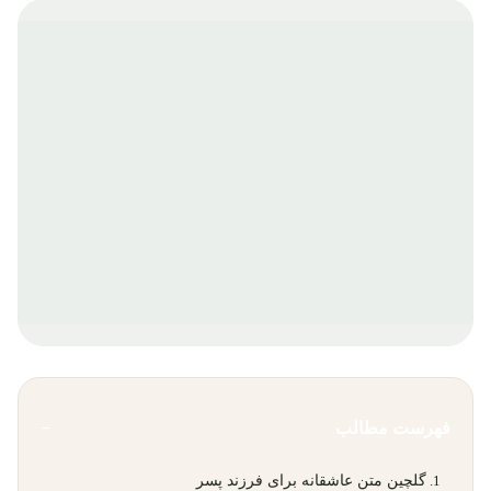
فهرست مطالب
−
گلچین متن عاشقانه برای فرزند پسر