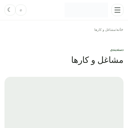
رش به محتوا
فعال‌کر
☾
⌕
منو
خانه
/
مشاغل و کارها
دسته‌بندی
مشاغل و کارها